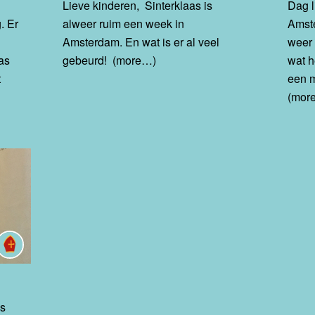
Lieve kinderen, Sinterklaas is
Dag l
. Er
alweer ruim een week in
Amste
Amsterdam. En wat is er al veel
weer 
as
gebeurd! (more…)
wat h
t
een 
(mor
is