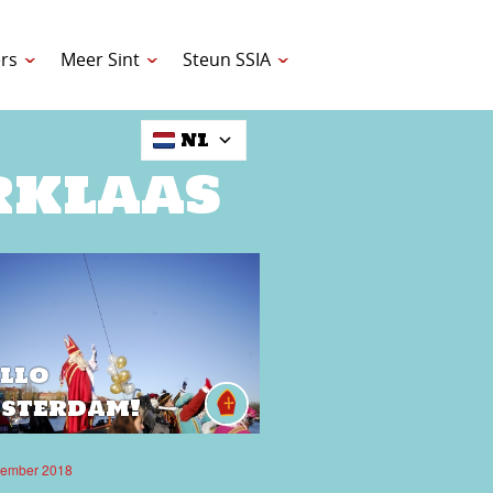
rs
Meer Sint
Steun SSIA
NL
rklaas
llo
sterdam!
vember 2018