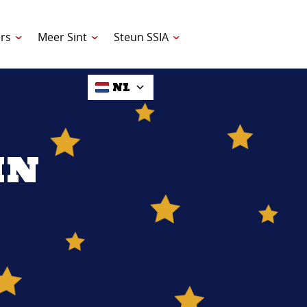
rs
Meer Sint
Steun SSIA
NL
IN