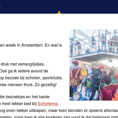
 een week in Amsterdam. En wat is
 druk met verlanglijstjes,
Ook ga ik iedere avond de
 bezoek bij scholen, sportclubs,
mse mensen thuis. Zo gezellig!
 die bezoekjes en het harde
 heel lekker bed bij
Scheltema
.
g even lekker uitslapen, maar toen stonden er opeens allemaal 
rgeten, maar toen ik alle kinderen zag vond ik dat helemaal niet