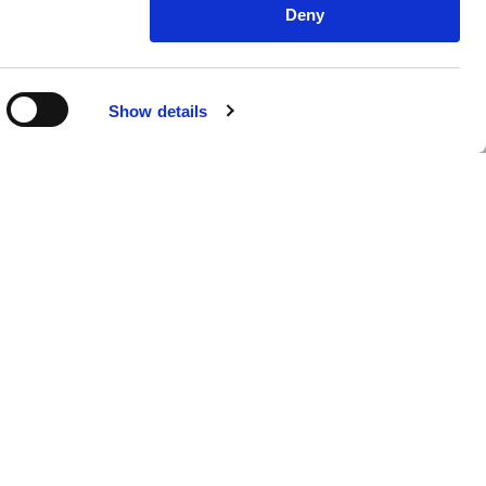
dam en
Deny
Show details
rgrond of situatie. Zo
ken waar men het minder
ker, voor heel Amsterdam.
e sociaal-maatschappelijke
uiken. Dat kan via een