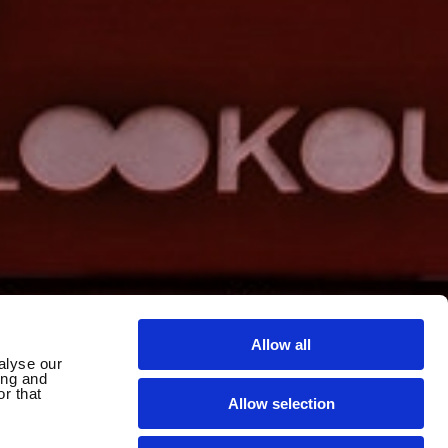
Allow all
alyse our
ing and
r that
Allow selection