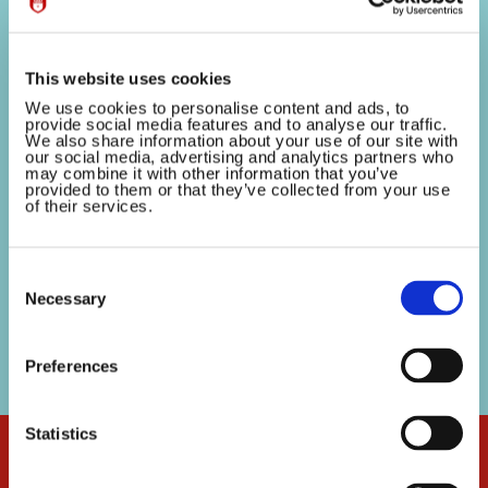
november 2025
20 October 2025
This website uses cookies
Amsterdam, 16 oktober 2025 – De jaarlijkse
We use cookies to personalise content and ads, to
Sinterklaasintocht vindt dit jaar plaats op zondag
provide social media features and to analyse our traffic.
We also share information about your use of our site with
16 november 2025. De organisatie maakt vandaag
our social media, advertising and analytics partners who
may combine it with other information that you’ve
de volledige route, het programma én twee
provided to them or that they’ve collected from your use
bijzondere ambassadeurs bekend. Amsterdam
of their services.
maakt zich...
Consent
Selection
Necessary
Preferences
Statistics