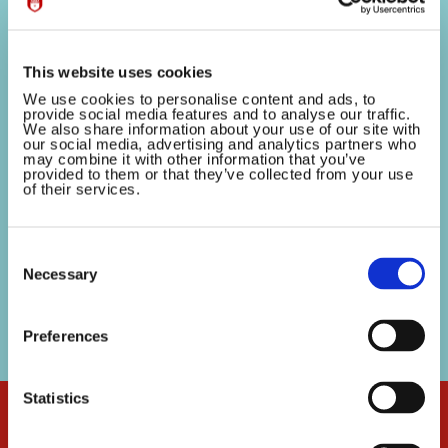
november 2025
20 October 2025
This website uses cookies
Amsterdam, 16 oktober 2025 – De jaarlijkse
We use cookies to personalise content and ads, to
Sinterklaasintocht vindt dit jaar plaats op zondag
provide social media features and to analyse our traffic.
We also share information about your use of our site with
16 november 2025. De organisatie maakt vandaag
our social media, advertising and analytics partners who
may combine it with other information that you’ve
de volledige route, het programma én twee
provided to them or that they’ve collected from your use
bijzondere ambassadeurs bekend. Amsterdam
of their services.
maakt zich...
Consent
Selection
Necessary
Preferences
Statistics