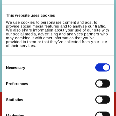
pepernoten
This website uses cookies
28 October 2024
Wel dol op zoete lekkernijen, maar komen de
We use cookies to personalise content and ads, to
provide social media features and to analyse our traffic.
marsepein en taaitaai je de oren uit? Dan is deze
We also share information about your use of our site with
our social media, advertising and analytics partners who
heerlijke cheesecake van witte chocolade,
may combine it with other information that you’ve
provided to them or that they’ve collected from your use
karamel en pepernoten (daar zit hem het sinttintje
of their services.
in) zeker wat voor jou. Ingrediënten...
Consent
Selection
Necessary
Preferences
Statistics
Marketing