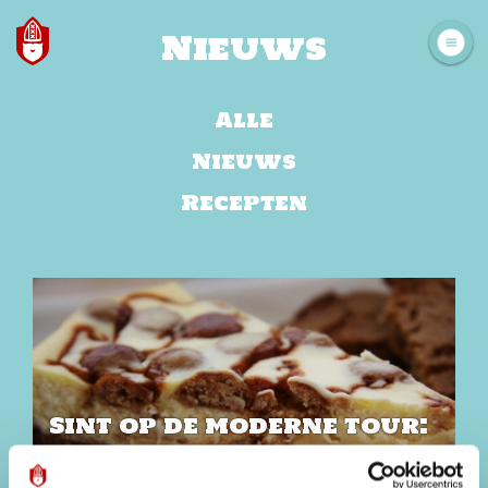
Nieuws
Alle
Nieuws
Recepten
Sint op de moderne tour:
cheesecake met