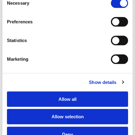
Selection
Necessary
Preferences
Statistics
Marketing
Show details
Brandweer
Allow all
De brandweer is natuurlijk present tijdens de intocht, met
de klassieke DAF-autospuit , de brandweermotorfiets en
Allow selection
terreinkarretjes Gator, want geen kinderfeest is compleet
zonder brandweermannen en vrouwen.
Deny