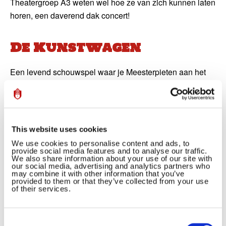
Theatergroep A3 weten wel hoe ze van zich kunnen laten
horen, een daverend dak concert!
De Kunstwagen
Een levend schouwspel waar je Meesterpieten aan het
werk ziet. Dit jaar zullen ze Het Gouden Boekje met “Het
verhaal van Sinterklaas” schilderen!
De Koets
This website uses cookies
Ook de koets van de hofleverancier (de Bijenkorf) rijdt
We use cookies to personalise content and ads, to
provide social media features and to analyse our traffic.
mee, volgeladen met pakjes.
We also share information about your use of our site with
our social media, advertising and analytics partners who
may combine it with other information that you’ve
provided to them or that they’ve collected from your use
Arcrobatische toeren
of their services.
van Hudson’s Bay
Consent