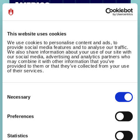
Amerigo
23 August 2015
De scholen zijn weer begonnen en de
This website uses cookies
volwassenen zijn ook alweer aan het werk,
We use cookies to personalise content and ads, to
kortom: de zomervakantie is voorbij! Voor
provide social media features and to analyse our traffic.
We also share information about your use of our site with
Sinterklaas ligt dat een beetje anders, zijn
our social media, advertising and analytics partners who
may combine it with other information that you’ve
vakantie begint eigenlijk als hij in december weer
provided to them or that they’ve collected from your use
of their services.
terugkeert naar Spanje....
Consent
Selection
Necessary
Preferences
Statistics