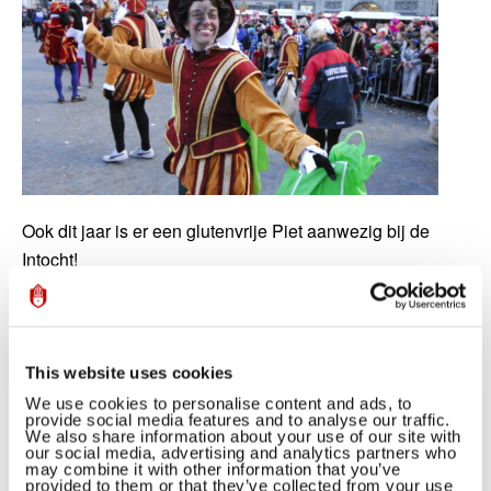
Ook dit jaar is er een glutenvrije Piet aanwezig bij de
Intocht!
De glutenvrije Piet heeft glutenvrije kruidnoten die
bovendien vrij zijn van kruisbesmetting. Zo worden de
kinderen met een glutenallergie niet overgeslagen en is
This website uses cookies
er ook voor hen wat lekkers tijdens de intocht.
We use cookies to personalise content and ads, to
provide social media features and to analyse our traffic.
We also share information about your use of our site with
Maak jezelf zichtbaar voor Piet
our social media, advertising and analytics partners who
may combine it with other information that you’ve
Op de website van de Nederlandse Coeliakie Vereniging
provided to them or that they’ve collected from your use