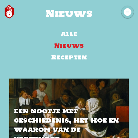
Nieuws
Alle
Nieuws
Recepten
Een nootje met
geschiedenis, het hoe en
waarom van de