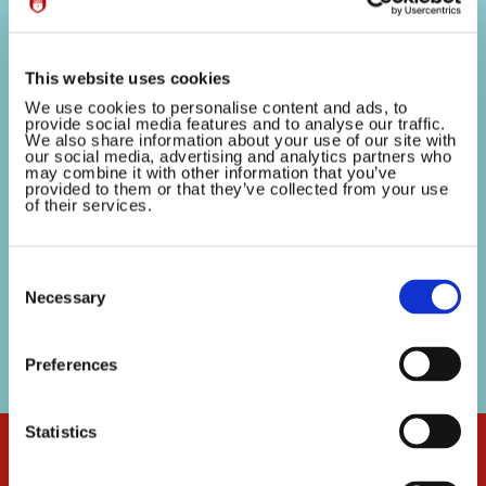
Route & Verkeer
4 November 2025
This website uses cookies
Te land, te water en te paard…De
We use cookies to personalise content and ads, to
Sinterklaasintocht brengt veel plezier, maar ook
provide social media features and to analyse our traffic.
We also share information about your use of our site with
een aantal verkeersaanpassingen met zich mee.
our social media, advertising and analytics partners who
may combine it with other information that you’ve
Route & verkeersmaatregelenOp zondag 16
provided to them or that they’ve collected from your use
november verwelkomen we Sinterklaas weer in
of their services.
onze stad!...
Consent
Selection
Necessary
Preferences
Statistics