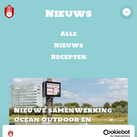
Nieuws
Alle
Nieuws
Recepten
Nieuwe samenwerking
Ocean Outdoor en
Sinterklaasintocht