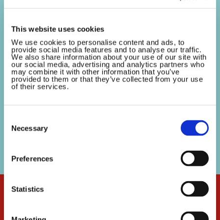
Amsterdam
This website uses cookies
14 October 2025
Met trots kondigen we aan dat Ocean Outdoor
We use cookies to personalise content and ads, to
provide social media features and to analyse our traffic.
Nederland zich dit jaar als partner verbindt aan de
We also share information about your use of our site with
our social media, advertising and analytics partners who
Sinterklaasintocht Amsterdam! Ocean Outdoor,
may combine it with other information that you’ve
provided to them or that they’ve collected from your use
bekend om hun innovatieve digitale buitenreclame
of their services.
en impactvolle campagnes, draagt met hun...
Consent
Selection
Necessary
Preferences
Statistics
Marketing