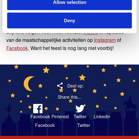
partners, commissies, sponsoren en betrokkenen. Zonder
Allow selection
jullie geen intocht. Samen maken we Amsterdam een
stukje magischer.
Deny
Blijf ons volgen voor meer verhalen,
foto’s
en updates
van de maatschappelijke activiteiten op
Instagram
of
Facebook
. Want het feest is nog lang niet voorbij!
Deel op:
Share this...
Facebook
Pinterest
Twitter
Linkedin