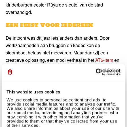
kinderburgemeester Rüya de sleutel van de stad
overhandigd.
Een feest voor iedereen
De intocht was dit jaar iets anders dan anders. Door
werkzaamheden aan bruggen en kades kon de
stoomboot helaas niet meevaren. Maar dankzij een
creatieve oplossing, een mooi verhaal in het
AT5-item
en
de inzet van álle betrokkenen, werd het toch een feest vol
magie en verwondering.
Meer dan 1.000 vrijwilligers zetten zich in om dit voor
This website uses cookies
elkaar te krijgen. Van opbouw tot afbouw, van
snoepinpak
We use cookies to personalise content and ads, to
tot schmink, van
veiligheid tot verkeer
, van ontvangst tot
provide social media features and to analyse our traffic.
We also share information about your use of our site with
logistiek: zonder hen geen intocht.
our social media, advertising and analytics partners who
may combine it with other information that you’ve
Voor de stad én haar
provided to them or that they’ve collected from your use
of their services.